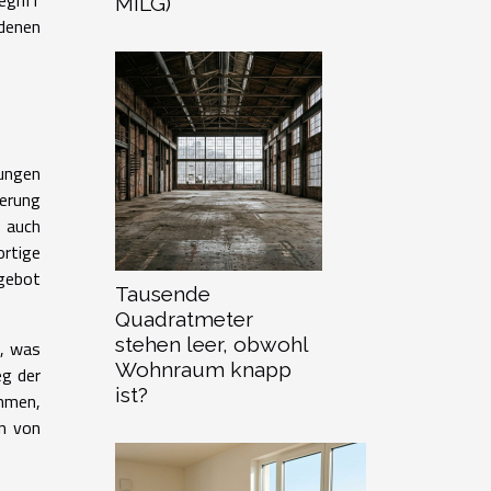
griff
MILG)
denen
kungen
derung
 auch
rtige
gebot
Tausende
Quadratmeter
stehen leer, obwohl
n, was
Wohnraum knapp
eg der
ist?
ehmen,
en von