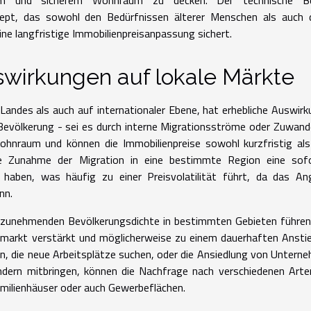
 und sicherem Wohnraum zu decken. Der technische Be
zept, das sowohl den Bedürfnissen älterer Menschen als auch 
ne langfristige Immobilienpreisanpassung sichert.
swirkungen auf lokale Märkte
 Landes als auch auf internationaler Ebene, hat erhebliche Auswir
Bevölkerung - sei es durch interne Migrationsströme oder Zuwan
hnraum und können die Immobilienpreise sowohl kurzfristig als
eine Zunahme der Migration in eine bestimmte Region eine sofo
aben, was häufig zu einer Preisvolatilität führt, da das An
nn.
er zunehmenden Bevölkerungsdichte in bestimmten Gebieten führe
markt verstärkt und möglicherweise zu einem dauerhaften Ansti
n, die neue Arbeitsplätze suchen, oder die Ansiedlung von Untern
ndern mitbringen, können die Nachfrage nach verschiedenen Art
amilienhäuser oder auch Gewerbeflächen.