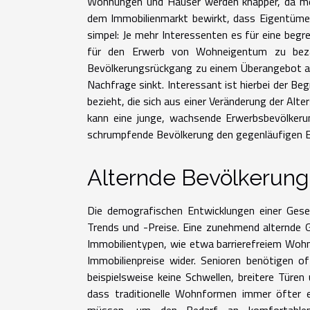
Wohnungen und Häuser werden knapper, da me
dem Immobilienmarkt bewirkt, dass Eigentümer
simpel: Je mehr Interessenten es für eine begr
für den Erwerb von Wohneigentum zu bezahl
Bevölkerungsrückgang zu einem Überangebot an 
Nachfrage sinkt. Interessant ist hierbei der Beg
bezieht, die sich aus einer Veränderung der Alt
kann eine junge, wachsende Erwerbsbevölkerun
schrumpfende Bevölkerung den gegenläufigen E
Alternde Bevölkerung
Die demografischen Entwicklungen einer Gesel
Trends und -Preise. Eine zunehmend alternde G
Immobilientypen, wie etwa barrierefreiem Wohn
Immobilienpreise wider. Senioren benötigen o
beispielsweise keine Schwellen, breitere Türe
dass traditionelle Wohnformen immer öfter e