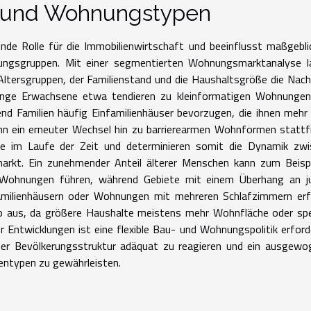
r und Wohnungstypen
ende Rolle für die Immobilienwirtschaft und beeinflusst maßgebli
ungsgruppen. Mit einer segmentierten Wohnungsmarktanalyse l
 Altersgruppen, der Familienstand und die Haushaltsgröße die Nac
Junge Erwachsene etwa tendieren zu kleinformatigen Wohnungen
end Familien häufig Einfamilienhäuser bevorzugen, die ihnen mehr
nn ein erneuter Wechsel hin zu barrierearmen Wohnformen stattf
se im Laufe der Zeit und determinieren somit die Dynamik zwi
rkt. Ein zunehmender Anteil älterer Menschen kann zum Beispi
 Wohnungen führen, während Gebiete mit einem Überhang an j
familienhäusern oder Wohnungen mit mehreren Schlafzimmern erf
o aus, da größere Haushalte meistens mehr Wohnfläche oder spe
Entwicklungen ist eine flexible Bau- und Wohnungspolitik erforde
 der Bevölkerungsstruktur adäquat zu reagieren und ein ausgew
entypen zu gewährleisten.