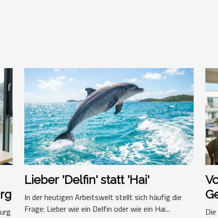
Lieber 'Delfin' statt 'Hai'
Vo
urg
G
In der heutigen Arbeitswelt stellt sich häufig die
Da
Frage: Lieber wie ein Delfin oder wie ein Hai...
burg
Die