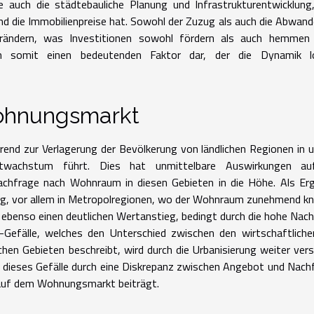
e auch die städtebauliche Planung und Infrastrukturentwicklun
d die Immobilienpreise hat. Sowohl der Zuzug als auch die Abwan
erändern, was Investitionen sowohl fördern als auch hemmen 
on somit einen bedeutenden Faktor dar, der die Dynamik lo
ohnungsmarkt
rend zur Verlagerung der Bevölkerung von ländlichen Regionen in 
twachstum führt. Dies hat unmittelbare Auswirkungen au
achfrage nach Wohnraum in diesen Gebieten in die Höhe. Als Er
ng, vor allem in Metropolregionen, wo der Wohnraum zunehmend k
ebenso einen deutlichen Wertanstieg, bedingt durch die hohe Nac
efälle, welches den Unterschied zwischen den wirtschaftliche
ichen Gebieten beschreibt, wird durch die Urbanisierung weiter vers
h dieses Gefälle durch eine Diskrepanz zwischen Angebot und Nach
g auf dem Wohnungsmarkt beiträgt.