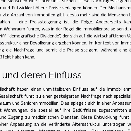
hr Menschen eine Unterkunft suchen. Diese Nachfragesteigerun
 und Entwickler höhere Preise verlangen können. Der Mechanism
enzte Anzahl von Immobilien gibt, desto mehr sind die Menschen b
en – eine Preissteigerung ist die Folge. Andererseits kan
Wohnraum führen, was in der Regel die Immobilienpreise senkt, 
riff "demografische Dividende", der sich auf die wirtschaftlichen Vo
ersstruktur einer Bevölkerung ergeben können. Im Kontext von Immo
g die Nachfrage und somit die Preise steigern, während eine ä
ffekt haben kann.
 und deren Einfluss
lschaft haben einen unmittelbaren Einfluss auf die Immobilien
esellschaft führt zu einer gesteigerten Nachfrage nach spezialis
raum und Seniorenimmobilien. Dies spiegelt sich in einer Anpassu
ft Wohnungen, die speziell auf ihre Bedürfnisse zugeschnitten 
n und Zugang zu medizinischen Diensten. Diese Entwicklung führt
iner Anpassung an die veränderte Altersstruktur unterzogen w