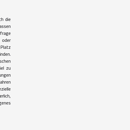
ch die
assen
hfrage
 oder
 Platz
inden.
schen
el zu
ungen
ahren
zielle
rlich,
ogenes