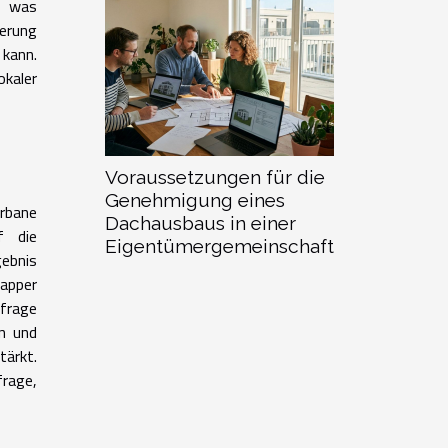
g, was
derung
kann.
kaler
Voraussetzungen für die
Genehmigung eines
urbane
Dachausbaus in einer
f die
Eigentümergemeinschaft
gebnis
napper
hfrage
n und
tärkt.
frage,