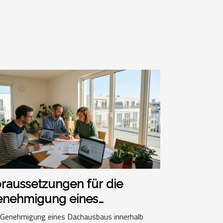
raussetzungen für die
enehmigung eines
chausbaus in einer
 Genehmigung eines Dachausbaus innerhalb