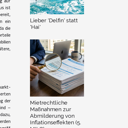
g auf
us ist
ereit,
Lieber 'Delfin' statt
n ein
'Hai'
da die
rteile
bilien
ltere,
markt-
ierten
ng der
Mietrechtliche
sind –
Maßnahmen zur
 dazu,
Abmilderung von
erden
Inflationseffekten (5.