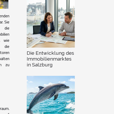
enden
r. Sie
e die
ilien
, wie
r die
ktoren
Die Entwicklung des
alten
Immobilienmarktes
en zu
in Salzburg
nraum.