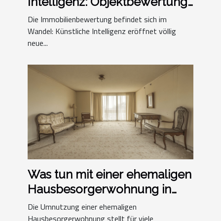
Intelligenz: Objektbewertung
für die Zukunft
Die Immobilienbewertung befindet sich im
Wandel: Künstliche Intelligenz eröffnet völlig
neue...
Was tun mit einer ehemaligen
Hausbesorgerwohnung in
einer
Die Umnutzung einer ehemaligen
Wohneigentümergemeinschaft?
Hausbesorgerwohnung stellt für viele