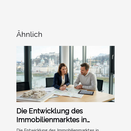
Ähnlich
Die Entwicklung des
Immobilienmarktes in
Salzburg
Die Entwicklung des Immobilienmarktes in