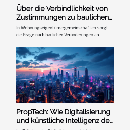
Über die Verbindlichkeit von
Zustimmungen zu baulichen
Veränderungen an
In Wohnungseigentümergemeinschaften sorgt
gemeinschaftlichen Teilen
die Frage nach baulichen Veränderungen an...
eines Grundstücks
PropTech: Wie Digitalisierung
und künstliche Intelligenz den
Immobilienmarkt