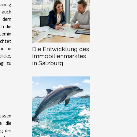
ändig
 auch
r dem
ch die
terhin
uchtet
ion in
Die Entwicklung des
licke,
Immobilienmarktes
ung zu
in Salzburg
dessen
e die
ng der