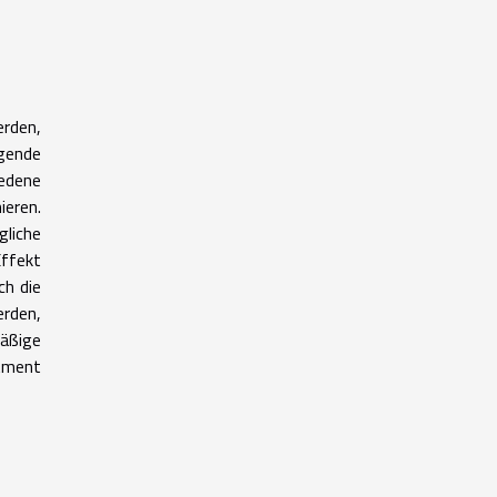
rden,
ende
iedene
ieren.
gliche
Effekt
ch die
erden,
äßige
tment