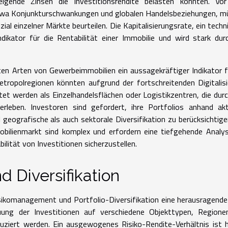
teigende Zinsen die Investitionsrendite belasten könnten. Vo
twa Konjunkturschwankungen und globalen Handelsbeziehungen, m
al einzelner Märkte beurteilen. Die Kapitalisierungsrate, ein techn
ndikator für die Rentabilität einer Immobilie und wird stark dur
n Arten von Gewerbeimmobilien ein aussagekräftiger Indikator f
tropolregionen könnten aufgrund der fortschreitenden Digitalis
 werden als Einzelhandelsflächen oder Logistikzentren, die dur
eben. Investoren sind gefordert, ihre Portfolios anhand aktu
eografische als auch sektorale Diversifikation zu berücksichtige
ilienmarkt sind komplex und erfordern eine tiefgehende Analys
ilität von Investitionen sicherzustellen.
 Diversifikation
isikomanagement und Portfolio-Diversifikation eine herausragende
euung der Investitionen auf verschiedene Objekttypen, Regione
duziert werden. Ein ausgewogenes Risiko-Rendite-Verhältnis ist h