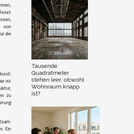
önnen,
 Asset
assen,
g von
ür die
Tausende
Quadratmeter
lusst:
stehen leer, obwohl
se
ist
Wohnraum knapp
uktur,
ist?
hen zu
gerung
utsam.
n. Ein