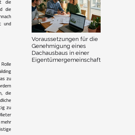
t die
d die
emnach
t und
Voraussetzungen für die
Genehmigung eines
Dachausbaus in einer
Eigentümergemeinschaft
 Rolle
lding
was zu
ordern
n, die
dliche
tig zu
Mieter
h mehr
istige