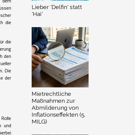
r dem
Lieber 'Delfin' statt
üssen
'Hai'
ischer
ch die
ür die
ierung
ch den
eller
n. Die
e der
Mietrechtliche
Maßnahmen zur
Abmilderung von
Inflationseffekten (5.
 Rolle
MILG)
n und
ierbei