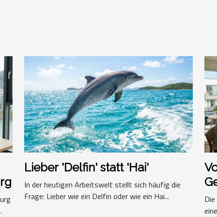
Lieber 'Delfin' statt 'Hai'
Vo
urg
G
In der heutigen Arbeitswelt stellt sich häufig die
Da
Frage: Lieber wie ein Delfin oder wie ein Hai...
burg
Die
Ei
.
ein