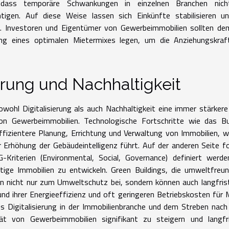
i, dass temporäre Schwankungen in einzelnen Branchen nich
igen. Auf diese Weise lassen sich Einkünfte stabilisieren un
en. Investoren und Eigentümer von Gewerbeimmobilien sollten d
ung eines optimalen Mietermixes legen, um die Anziehungskraf
ierung und Nachhaltigkeit
owohl Digitalisierung als auch Nachhaltigkeit eine immer stärkere
n Gewerbeimmobilien. Technologische Fortschritte wie das Bui
ffizientere Planung, Errichtung und Verwaltung von Immobilien, 
r Erhöhung der Gebäudeintelligenz führt. Auf der anderen Seite f
Kriterien (Environmental, Social, Governance) definiert werde
ige Immobilien zu entwickeln. Green Buildings, die umweltfreun
n nicht nur zum Umweltschutz bei, sondern können auch langfris
und ihrer Energieeffizienz und oft geringeren Betriebskosten für 
us Digitalisierung in der Immobilienbranche und dem Streben nac
ität von Gewerbeimmobilien signifikant zu steigern und langfr