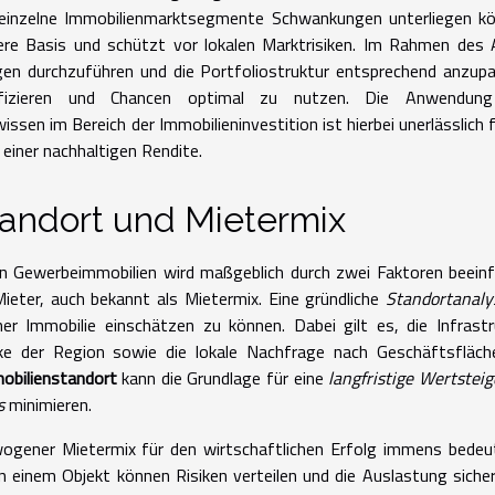
d einzelne Immobilienmarktsegmente Schwankungen unterliegen k
bilere Basis und schützt vor lokalen Marktrisiken. Im Rahmen des
gen durchzuführen und die Portfoliostruktur entsprechend anzup
tifizieren und Chancen optimal zu nutzen. Die Anwendun
n im Bereich der Immobilieninvestition ist hierbei unerlässlich f
 einer nachhaltigen Rendite.
andort und Mietermix
von Gewerbeimmobilien wird maßgeblich durch zwei Faktoren beeinf
ter, auch bekannt als Mietermix. Eine gründliche
Standortanaly
ner Immobilie einschätzen zu können. Dabei gilt es, die Infrastr
ärke der Region sowie die lokale Nachfrage nach Geschäftsfläc
bilienstandort
kann die Grundlage für eine
langfristige Wertstei
s
minimieren.
wogener Mietermix für den wirtschaftlichen Erfolg immens bede
 einem Objekt können Risiken verteilen und die Auslastung sicher