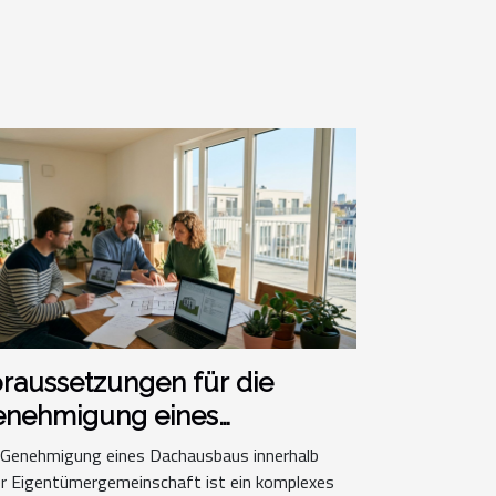
raussetzungen für die
enehmigung eines
chausbaus in einer
 Genehmigung eines Dachausbaus innerhalb
gentümergemeinschaft
er Eigentümergemeinschaft ist ein komplexes