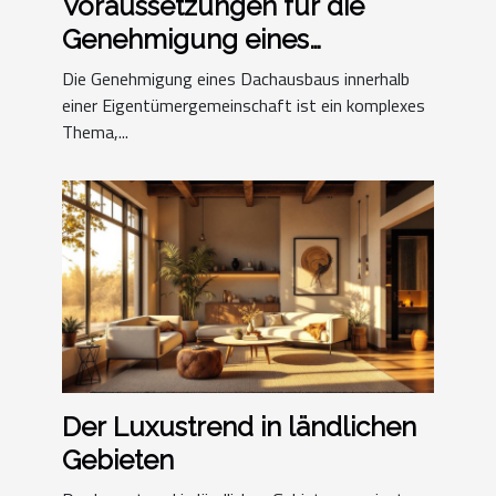
Voraussetzungen für die
Genehmigung eines
Dachausbaus in einer
Die Genehmigung eines Dachausbaus innerhalb
Eigentümergemeinschaft
einer Eigentümergemeinschaft ist ein komplexes
Thema,...
Der Luxustrend in ländlichen
Gebieten