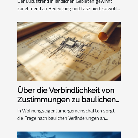
Der Luxustrend in ländlichen Gebieten gewinnt
zunehmend an Bedeutung und fasziniert sowohl...
Über die Verbindlichkeit von
Zustimmungen zu baulichen
Veränderungen an
In Wohnungseigentümergemeinschaften sorgt
gemeinschaftlichen Teilen
die Frage nach baulichen Veränderungen an...
eines Grundstücks